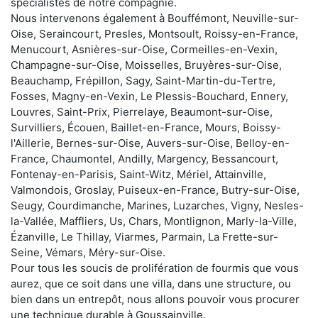
spécialistes de notre compagnie.
Nous intervenons également à Bouffémont, Neuville-sur-
Oise, Seraincourt, Presles, Montsoult, Roissy-en-France,
Menucourt, Asnières-sur-Oise, Cormeilles-en-Vexin,
Champagne-sur-Oise, Moisselles, Bruyères-sur-Oise,
Beauchamp, Frépillon, Sagy, Saint-Martin-du-Tertre,
Fosses, Magny-en-Vexin, Le Plessis-Bouchard, Ennery,
Louvres, Saint-Prix, Pierrelaye, Beaumont-sur-Oise,
Survilliers, Écouen, Baillet-en-France, Mours, Boissy-
l'Aillerie, Bernes-sur-Oise, Auvers-sur-Oise, Belloy-en-
France, Chaumontel, Andilly, Margency, Bessancourt,
Fontenay-en-Parisis, Saint-Witz, Mériel, Attainville,
Valmondois, Groslay, Puiseux-en-France, Butry-sur-Oise,
Seugy, Courdimanche, Marines, Luzarches, Vigny, Nesles-
la-Vallée, Maffliers, Us, Chars, Montlignon, Marly-la-Ville,
Ézanville, Le Thillay, Viarmes, Parmain, La Frette-sur-
Seine, Vémars, Méry-sur-Oise.
Pour tous les soucis de prolifération de fourmis que vous
aurez, que ce soit dans une villa, dans une structure, ou
bien dans un entrepôt, nous allons pouvoir vous procurer
une technique durable à Goussainville.