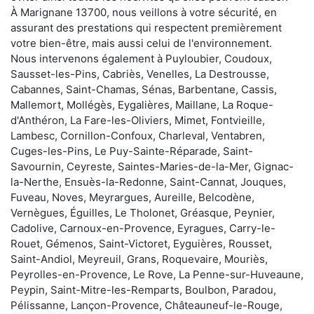
À Marignane 13700, nous veillons à votre sécurité, en
assurant des prestations qui respectent premièrement
votre bien-être, mais aussi celui de l'environnement.
Nous intervenons également à Puyloubier, Coudoux,
Sausset-les-Pins, Cabriès, Venelles, La Destrousse,
Cabannes, Saint-Chamas, Sénas, Barbentane, Cassis,
Mallemort, Mollégès, Eygalières, Maillane, La Roque-
d'Anthéron, La Fare-les-Oliviers, Mimet, Fontvieille,
Lambesc, Cornillon-Confoux, Charleval, Ventabren,
Cuges-les-Pins, Le Puy-Sainte-Réparade, Saint-
Savournin, Ceyreste, Saintes-Maries-de-la-Mer, Gignac-
la-Nerthe, Ensuès-la-Redonne, Saint-Cannat, Jouques,
Fuveau, Noves, Meyrargues, Aureille, Belcodène,
Vernègues, Éguilles, Le Tholonet, Gréasque, Peynier,
Cadolive, Carnoux-en-Provence, Eyragues, Carry-le-
Rouet, Gémenos, Saint-Victoret, Eyguières, Rousset,
Saint-Andiol, Meyreuil, Grans, Roquevaire, Mouriès,
Peyrolles-en-Provence, Le Rove, La Penne-sur-Huveaune,
Peypin, Saint-Mitre-les-Remparts, Boulbon, Paradou,
Pélissanne, Lançon-Provence, Châteauneuf-le-Rouge,