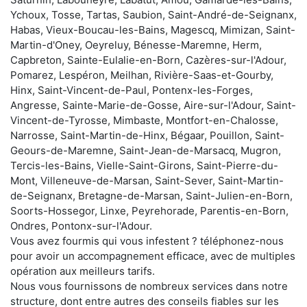
Ychoux, Tosse, Tartas, Saubion, Saint-André-de-Seignanx,
Habas, Vieux-Boucau-les-Bains, Magescq, Mimizan, Saint-
Martin-d'Oney, Oeyreluy, Bénesse-Maremne, Herm,
Capbreton, Sainte-Eulalie-en-Born, Cazères-sur-l'Adour,
Pomarez, Lespéron, Meilhan, Rivière-Saas-et-Gourby,
Hinx, Saint-Vincent-de-Paul, Pontenx-les-Forges,
Angresse, Sainte-Marie-de-Gosse, Aire-sur-l'Adour, Saint-
Vincent-de-Tyrosse, Mimbaste, Montfort-en-Chalosse,
Narrosse, Saint-Martin-de-Hinx, Bégaar, Pouillon, Saint-
Geours-de-Maremne, Saint-Jean-de-Marsacq, Mugron,
Tercis-les-Bains, Vielle-Saint-Girons, Saint-Pierre-du-
Mont, Villeneuve-de-Marsan, Saint-Sever, Saint-Martin-
de-Seignanx, Bretagne-de-Marsan, Saint-Julien-en-Born,
Soorts-Hossegor, Linxe, Peyrehorade, Parentis-en-Born,
Ondres, Pontonx-sur-l'Adour.
Vous avez fourmis qui vous infestent ? téléphonez-nous
pour avoir un accompagnement efficace, avec de multiples
opération aux meilleurs tarifs.
Nous vous fournissons de nombreux services dans notre
structure, dont entre autres des conseils fiables sur les