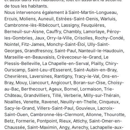
de tous les habitants.
Nous intervenons également à Saint-Martin-Longueau,
Ercuis, Moliens, Auneuil, Estrées-Saint-Denis, Warluis,
Cambronne-lès-Ribécourt, Lassigny, Feuquières,
Berneuil-sur-Aisne, Cauffry, Chambly, Lamorlaye, Péroy-
les-Gombries, Jaux, Orry-la-Ville, Crisolles, Rochy-Condé,
Nointel, Fitz-James, Monchy-Saint-Éloi, Ully-Saint-
Georges, Grandfresnoy, Saint-Paul, Nanteuil-le-Haudouin,
Marseille-en-Beauvaisis, Crèvecoeur-le-Grand, Le
Plessis-Belleville, La Chapelle-en-Serval, Plailly, Chiry-
Ourscamp, Saint-Leu-d'Esserent, Saint-Aubin-en-Bray,
Chevrières, Laversines, Rantigny, Tracy-le-Val, Ons-en-
Bray, Mouy, Liancourt, Angicourt, Boran-sur-Oise, Choisy-
au-Bac, Berthecourt, Ageux, Bornel, Lormaison, Trie-
Château, Grandvilliers, Tillé, Verberie, Milly-sur-Thérain,
Noailles, Venette, Ravenel, Neuilly-en-Thelle, Cinqueux,
Sacy-le-Grand, Villers-Saint-Paul, Gouvieux, Lacroix-
Saint-Ouen, Cambronne-lès-Clermont, Allonne, Thourotte,
Betz, Formerie, Pontpoint, Rieux, Attichy, Saint-Omer-en-
Chaussée, Saint-Maximin, Angy, Avrechy, Lachapelle-aux-