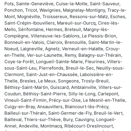
Pots, Sainte-Geneviève, Cuise-la-Motte, Saint-Sauveur,
Ponchon, Tricot, Wavignies, Maignelay-Montigny, Tracy-le-
Mont, Mognéville, Troissereux, Ressons-sur-Matz, Esches,
Saint-Crépin-Ibouvillers, Mareuil-sur-Ourcq, Cires-lès-
Mello, Sérifontaine, Hermes, Breteuil, Margny-lès-
Compiègne, Villeneuve-les-Sablons, Le Plessis-Brion,
Bonneuil-en-Valois, Clairoix, Brenouille, Saint-Martin-le-
Noeud, Laigneville, Agnetz, Verneuil-en-Halatte, Crouy-
en-Thelle, Ver-sur-Launette, Remy, Balagny-sur-Thérain,
Coye-la-Forêt, Longueil-Sainte-Marie, Fleurines, Villers-
sous-Saint-Leu, Pierrefonds, Breuil-le-Sec, Neuilly-sous-
Clermont, Saint-Just-en-Chaussée, Laboissière-en-
Thelle, Bresles, Le Meux, Songeons, Trosly-Breuil,
Béthisy-Saint-Martin, Guiscard, Amblainville, Villers-sur-
Coudun, Béthisy-Saint-Pierre, Silly-le-Long, Carlepont,
Vineuil-Saint-Firmin, Précy-sur-Oise, Le Mesnil-en-Thelle,
Cuigy-en-Bray, Ansauvillers, Blaincourt-lès-Précy,
Bailleul-sur-Thérain, Saint-Germer-de-Fly, Breuil-le-Vert,
Bailleval, Thiers-sur-Thève, Bury, Cauvigny, Longueil-
Annel, Andeville, Montmacq, Ribécourt-Dreslincourt,