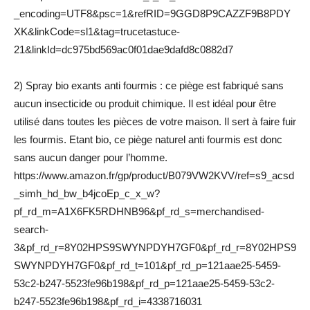
_encoding=UTF8&psc=1&refRID=9GGD8P9CAZZF9B8PDY
XK&linkCode=sl1&tag=trucetastuce-
21&linkId=dc975bd569ac0f01dae9dafd8c0882d7
2) Spray bio exants anti fourmis : ce piège est fabriqué sans
aucun insecticide ou produit chimique. Il est idéal pour être
utilisé dans toutes les pièces de votre maison. Il sert à faire fuir
les fourmis. Etant bio, ce piège naturel anti fourmis est donc
sans aucun danger pour l’homme.
https://www.amazon.fr/gp/product/B079VW2KVV/ref=s9_acsd
_simh_hd_bw_b4jcoEp_c_x_w?
pf_rd_m=A1X6FK5RDHNB96&pf_rd_s=merchandised-
search-
3&pf_rd_r=8Y02HPS9SWYNPDYH7GF0&pf_rd_r=8Y02HPS9
SWYNPDYH7GF0&pf_rd_t=101&pf_rd_p=121aae25-5459-
53c2-b247-5523fe96b198&pf_rd_p=121aae25-5459-53c2-
b247-5523fe96b198&pf_rd_i=4338716031