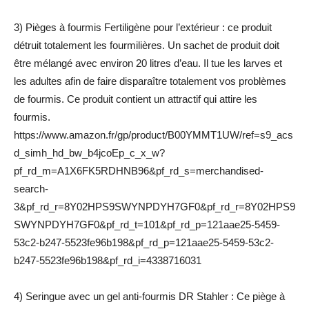
3) Pièges à fourmis Fertiligène pour l’extérieur : ce produit
détruit totalement les fourmilières. Un sachet de produit doit
être mélangé avec environ 20 litres d’eau. Il tue les larves et
les adultes afin de faire disparaître totalement vos problèmes
de fourmis. Ce produit contient un attractif qui attire les
fourmis.
https://www.amazon.fr/gp/product/B00YMMT1UW/ref=s9_acs
d_simh_hd_bw_b4jcoEp_c_x_w?
pf_rd_m=A1X6FK5RDHNB96&pf_rd_s=merchandised-
search-
3&pf_rd_r=8Y02HPS9SWYNPDYH7GF0&pf_rd_r=8Y02HPS9
SWYNPDYH7GF0&pf_rd_t=101&pf_rd_p=121aae25-5459-
53c2-b247-5523fe96b198&pf_rd_p=121aae25-5459-53c2-
b247-5523fe96b198&pf_rd_i=4338716031
4) Seringue avec un gel anti-fourmis DR Stahler : Ce piège à