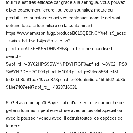
fourmis est très efficace car grâce à la seringue, vous pouvez
cibler exactement l’endroit où vous souhaitez mettre du
produit. Les substances actives contenues dans le gel vont
détruire toute la fourmilière en la contaminant.
https://www.amazon.fr/gp/product/B019QB9NCY/ref=s9_acsd
_zwish_hd_bw_b4jcoEp_c_x_w?
pf_rd_m=A1X6FK5RDHNB96&pf_rd_s=merchandised-
search-
5&pf_rd_r=8Y02HPS9SWYNPDYH7GF0&pf_rd_r=8Y02HPS9
SWYNPDYH7GF0&pf_rd_t=101&pf_rd_p=34ca556d-e45f-
5fd2-bb8b-91be7407ee87&pf_rd_p=34ca556d-e45f-5fd2-bb8b-
91be7407ee87&pf_rd_i=4338716031
5) Gel avec un appât Bayer : afin d’utiliser cette cartouche de
gel anti fourmis, il peut être utilisé avec un pistolet spécial ou
avec le poussoir vendu avec. Il détruit toutes les espèces de
fourmis.