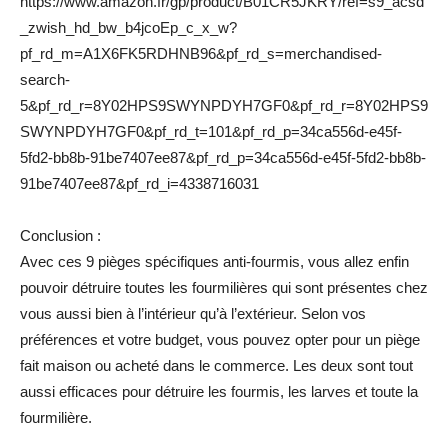
https://www.amazon.fr/gp/product/B01CR5JKRY/ref=s9_acsd
_zwish_hd_bw_b4jcoEp_c_x_w?
pf_rd_m=A1X6FK5RDHNB96&pf_rd_s=merchandised-
search-
5&pf_rd_r=8Y02HPS9SWYNPDYH7GF0&pf_rd_r=8Y02HPS9
SWYNPDYH7GF0&pf_rd_t=101&pf_rd_p=34ca556d-e45f-
5fd2-bb8b-91be7407ee87&pf_rd_p=34ca556d-e45f-5fd2-bb8b-
91be7407ee87&pf_rd_i=4338716031
Conclusion :
Avec ces 9 pièges spécifiques anti-fourmis, vous allez enfin
pouvoir détruire toutes les fourmilières qui sont présentes chez
vous aussi bien à l’intérieur qu’à l’extérieur. Selon vos
préférences et votre budget, vous pouvez opter pour un piège
fait maison ou acheté dans le commerce. Les deux sont tout
aussi efficaces pour détruire les fourmis, les larves et toute la
fourmilière.