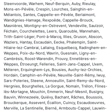
Steenvoorde, Warhem, Neuf-Berquin, Auby, Rieulay,
Mons-en-Pévèle, Crespin, Lourches, Sainghin-en-
Mélantois, Santes, Cappelle-en-Pévèle, Berlaimont,
Wandignies-Hamage, Rexpoëde, Cappelle-Brouck,
Masnières, Montigny-en-Ostrevent, Vendeville, Saulzoir,
Féchain, Courchelettes, Leers, Quarouble, Wannehain,
Trith-Saint-Léger, Pont-à-Marcq, Illies, Gruson, Abscon,
Waziers, Hantay, Escaudain, Eecke, Phalempin, Saint-
Hilaire-lez-Cambrai, Lallaing, Esquelbecq, Radinghem-en-
Weppes, Poix-du-Nord, Wavrin, Guesnain, Ligny-en-
Cambrésis, Roost-Warendin, Prouvy, Ennetières-en-
Weppes, Étroeungt, Felleries, Saint-Jans-Cappel, Uxem,
Méteren, Erquinghem-Lys, Bousies, Auchy-lez-Orchies,
Hordain, Camphin-en-Pévèle, Neuville-Saint-Rémy, Iwuy,
Sars-Poteries, Steene, Annoeullin, Saint-Remy-du-Nord,
Hergnies, Bourghelles, La Gorgue, Nomain, Trélon, Flines-
lès-Mortagne, Mouchin, Emmerin, Neuf-Mesnil, Busigny,
Bauvin, Winnezeele, Quiévy, Bachant, Râches, Boussois,
Brouckerque, Assevent, Écaillon, Cuincy, Escaudoeuvres,
Merville, La Sentinelle, Bierné, Armbouts-Cappel, Lauwin-