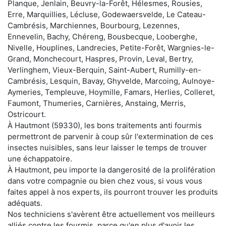
Planque, Jenlain, Beuvry-la-Forêt, Hélesmes, Rousies,
Erre, Marquillies, Lécluse, Godewaersvelde, Le Cateau-
Cambrésis, Marchiennes, Bourbourg, Lezennes,
Ennevelin, Bachy, Chéreng, Bousbecque, Looberghe,
Nivelle, Houplines, Landrecies, Petite-Forêt, Wargnies-le-
Grand, Monchecourt, Haspres, Provin, Leval, Bertry,
Verlinghem, Vieux-Berquin, Saint-Aubert, Rumilly-en-
Cambrésis, Lesquin, Bavay, Ghyvelde, Marcoing, Aulnoye-
Aymeries, Templeuve, Hoymille, Famars, Herlies, Colleret,
Faumont, Thumeries, Carnières, Anstaing, Merris,
Ostricourt.
À Hautmont (59330), les bons traitements anti fourmis
permettront de parvenir à coup sûr l'extermination de ces
insectes nuisibles, sans leur laisser le temps de trouver
une échappatoire.
À Hautmont, peu importe la dangerosité de la prolifération
dans votre compagnie ou bien chez vous, si vous vous
faites appel à nos experts, ils pourront trouver les produits
adéquats.
Nos techniciens s'avèrent être actuellement vos meilleurs
alliés contre les fourmis, parce qu'en plus d'avoir les