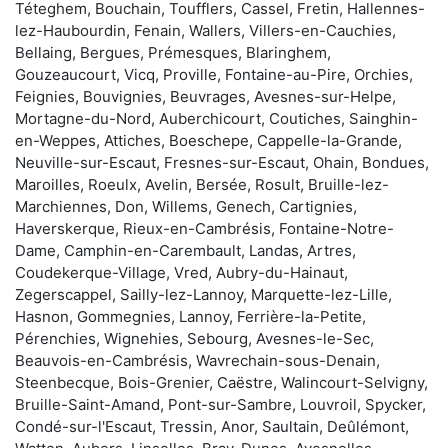
Téteghem, Bouchain, Toufflers, Cassel, Fretin, Hallennes-
lez-Haubourdin, Fenain, Wallers, Villers-en-Cauchies,
Bellaing, Bergues, Prémesques, Blaringhem,
Gouzeaucourt, Vicq, Proville, Fontaine-au-Pire, Orchies,
Feignies, Bouvignies, Beuvrages, Avesnes-sur-Helpe,
Mortagne-du-Nord, Auberchicourt, Coutiches, Sainghin-
en-Weppes, Attiches, Boeschepe, Cappelle-la-Grande,
Neuville-sur-Escaut, Fresnes-sur-Escaut, Ohain, Bondues,
Maroilles, Roeulx, Avelin, Bersée, Rosult, Bruille-lez-
Marchiennes, Don, Willems, Genech, Cartignies,
Haverskerque, Rieux-en-Cambrésis, Fontaine-Notre-
Dame, Camphin-en-Carembault, Landas, Artres,
Coudekerque-Village, Vred, Aubry-du-Hainaut,
Zegerscappel, Sailly-lez-Lannoy, Marquette-lez-Lille,
Hasnon, Gommegnies, Lannoy, Ferrière-la-Petite,
Pérenchies, Wignehies, Sebourg, Avesnes-le-Sec,
Beauvois-en-Cambrésis, Wavrechain-sous-Denain,
Steenbecque, Bois-Grenier, Caëstre, Walincourt-Selvigny,
Bruille-Saint-Amand, Pont-sur-Sambre, Louvroil, Spycker,
Condé-sur-l'Escaut, Tressin, Anor, Saultain, Deûlémont,