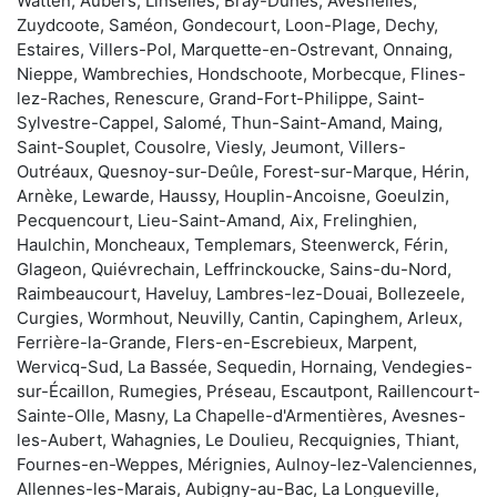
Watten, Aubers, Linselles, Bray-Dunes, Avesnelles,
Zuydcoote, Saméon, Gondecourt, Loon-Plage, Dechy,
Estaires, Villers-Pol, Marquette-en-Ostrevant, Onnaing,
Nieppe, Wambrechies, Hondschoote, Morbecque, Flines-
lez-Raches, Renescure, Grand-Fort-Philippe, Saint-
Sylvestre-Cappel, Salomé, Thun-Saint-Amand, Maing,
Saint-Souplet, Cousolre, Viesly, Jeumont, Villers-
Outréaux, Quesnoy-sur-Deûle, Forest-sur-Marque, Hérin,
Arnèke, Lewarde, Haussy, Houplin-Ancoisne, Goeulzin,
Pecquencourt, Lieu-Saint-Amand, Aix, Frelinghien,
Haulchin, Moncheaux, Templemars, Steenwerck, Férin,
Glageon, Quiévrechain, Leffrinckoucke, Sains-du-Nord,
Raimbeaucourt, Haveluy, Lambres-lez-Douai, Bollezeele,
Curgies, Wormhout, Neuvilly, Cantin, Capinghem, Arleux,
Ferrière-la-Grande, Flers-en-Escrebieux, Marpent,
Wervicq-Sud, La Bassée, Sequedin, Hornaing, Vendegies-
sur-Écaillon, Rumegies, Préseau, Escautpont, Raillencourt-
Sainte-Olle, Masny, La Chapelle-d'Armentières, Avesnes-
les-Aubert, Wahagnies, Le Doulieu, Recquignies, Thiant,
Fournes-en-Weppes, Mérignies, Aulnoy-lez-Valenciennes,
Allennes-les-Marais, Aubigny-au-Bac, La Longueville,