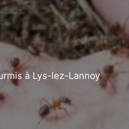
ourmis à Lys-lez-Lannoy