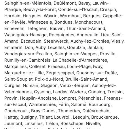
Sainghin-en-Mélantois, Deûlémont, Bavay, Lauwin-
Planque, Beuvry-la-Forêt, Condé-sur-l'Escaut, Crespin,
Hordain, Hergnies, Wavrin, Wormhout, Bergues, Cappelle-
en-Pévèle, Winnezeele, Bondues, Monchecourt,
Ennevelin, Téteghem, Bauvin, Thun-Saint-Amand,
Wandignies-Hamage, Recquignies, Annoeullin, Lieu-Saint-
Amand, Escaudain, Steenwerck, Auchy-lez-Orchies, Viesly,
Emmerin, Don, Auby, Lecelles, Goeulzin, Jenlain,
Vendegies-sur-Écaillon, Sainghin-en-Weppes, Proville,
Rumilly-en-Cambrésis, La Chapelle-d'Armentières,
Marquillies, Colleret, Préseau, Loon-Plage, Iwuy,
Marquette-lez-Lille, Zegerscappel, Quesnoy-sur-Deûle,
Saint-Souplet, Poix-du-Nord, Bruille-Saint-Amand,
Curgies, Nomain, Glageon, Vieux-Berquin, Aulnoy-lez-
Valenciennes, Cysoing, Landas, Waziers, Onnaing, Tressin,
Provin, Houplin-Ancoisne, Lompret, Pérenchies, Fresnes-
sur-Escaut, Wambrechies, Férin, Salomé, Bourbourg,
Gondecourt, Bray-Dunes, Thumeries, Quiévrechain,
Hantay, Busigny, Thiant, Louvroil, Lesquin, Brouckerque,
Jeumont, Linselles, Trélon, Boeschepe, Nivelle,