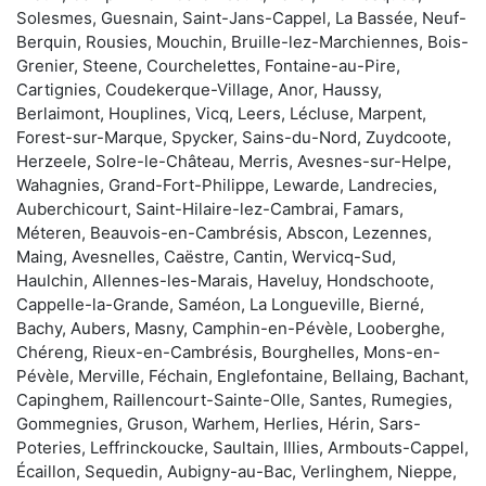
Solesmes, Guesnain, Saint-Jans-Cappel, La Bassée, Neuf-
Berquin, Rousies, Mouchin, Bruille-lez-Marchiennes, Bois-
Grenier, Steene, Courchelettes, Fontaine-au-Pire,
Cartignies, Coudekerque-Village, Anor, Haussy,
Berlaimont, Houplines, Vicq, Leers, Lécluse, Marpent,
Forest-sur-Marque, Spycker, Sains-du-Nord, Zuydcoote,
Herzeele, Solre-le-Château, Merris, Avesnes-sur-Helpe,
Wahagnies, Grand-Fort-Philippe, Lewarde, Landrecies,
Auberchicourt, Saint-Hilaire-lez-Cambrai, Famars,
Méteren, Beauvois-en-Cambrésis, Abscon, Lezennes,
Maing, Avesnelles, Caëstre, Cantin, Wervicq-Sud,
Haulchin, Allennes-les-Marais, Haveluy, Hondschoote,
Cappelle-la-Grande, Saméon, La Longueville, Bierné,
Bachy, Aubers, Masny, Camphin-en-Pévèle, Looberghe,
Chéreng, Rieux-en-Cambrésis, Bourghelles, Mons-en-
Pévèle, Merville, Féchain, Englefontaine, Bellaing, Bachant,
Capinghem, Raillencourt-Sainte-Olle, Santes, Rumegies,
Gommegnies, Gruson, Warhem, Herlies, Hérin, Sars-
Poteries, Leffrinckoucke, Saultain, Illies, Armbouts-Cappel,
Écaillon, Sequedin, Aubigny-au-Bac, Verlinghem, Nieppe,