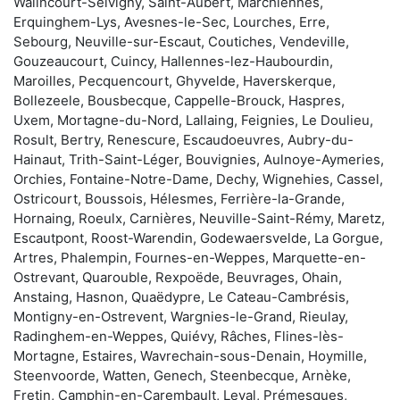
Walincourt-Selvigny, Saint-Aubert, Marchiennes,
Erquinghem-Lys, Avesnes-le-Sec, Lourches, Erre,
Sebourg, Neuville-sur-Escaut, Coutiches, Vendeville,
Gouzeaucourt, Cuincy, Hallennes-lez-Haubourdin,
Maroilles, Pecquencourt, Ghyvelde, Haverskerque,
Bollezeele, Bousbecque, Cappelle-Brouck, Haspres,
Uxem, Mortagne-du-Nord, Lallaing, Feignies, Le Doulieu,
Rosult, Bertry, Renescure, Escaudoeuvres, Aubry-du-
Hainaut, Trith-Saint-Léger, Bouvignies, Aulnoye-Aymeries,
Orchies, Fontaine-Notre-Dame, Dechy, Wignehies, Cassel,
Ostricourt, Boussois, Hélesmes, Ferrière-la-Grande,
Hornaing, Roeulx, Carnières, Neuville-Saint-Rémy, Maretz,
Escautpont, Roost-Warendin, Godewaersvelde, La Gorgue,
Artres, Phalempin, Fournes-en-Weppes, Marquette-en-
Ostrevant, Quarouble, Rexpoëde, Beuvrages, Ohain,
Anstaing, Hasnon, Quaëdypre, Le Cateau-Cambrésis,
Montigny-en-Ostrevent, Wargnies-le-Grand, Rieulay,
Radinghem-en-Weppes, Quiévy, Râches, Flines-lès-
Mortagne, Estaires, Wavrechain-sous-Denain, Hoymille,
Steenvoorde, Watten, Genech, Steenbecque, Arnèke,
Fretin, Camphin-en-Carembault, Leval, Prémesques,